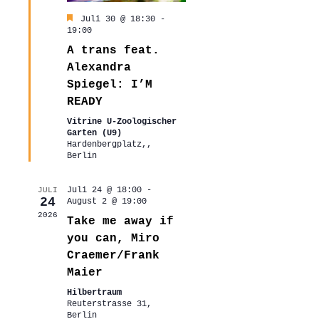
Hervorgehoben
Juli 30 @ 18:30
-
19:00
A trans feat.
Alexandra
Spiegel: I’M
READY
Vitrine U-Zoologischer
Garten (U9)
Hardenbergplatz,,
Berlin
Juli 24 @ 18:00
-
JULI
24
August 2 @ 19:00
2026
Take me away if
you can, Miro
Craemer/Frank
Maier
Hilbertraum
Reuterstrasse 31,
Berlin