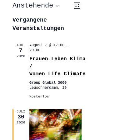
ANSICHTEN-
VERANSTALTUNG
Anstehende
Liste
ANSICHTEN-
NAVIGATION
NAVIGATION
Datum
wählen.
Vergangene
Veranstaltungen
August 7 @ 17:00
-
AUG.
7
20:00
2026
Frauen.Leben.Klima
/
Women.Life.Climate
Group Global 3000
Leuschnerdamm, 19
Kostenlos
JULI
30
2026