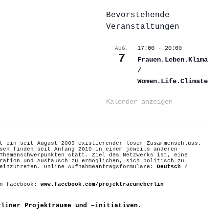
Bevorstehende
Veranstaltungen
17:00
-
20:00
AUG.
7
Frauen.Leben.Klima
/
Women.Life.Climate
Kalender anzeigen
t ein seit August 2009 existierender loser Zusammenschluss.
sen finden seit Anfang 2010 in einem jeweils anderen
Themenschwerpunkten statt. Ziel des Netzwerks ist, eine
ration und Austausch zu ermöglichen, sich politisch zu
 einzutreten. Online Aufnahmeantragsformulare:
Deutsch
/
on facebook:
www.facebook.com/projektraeumeberlin
rliner Projekträume und –initiativen.