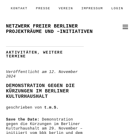
KONTAKT
PRESSE
VEREIN
IMPRESSUM
LOGIN
NETZWERK FREIER BERLINER
PROJEKTRÄUME UND –INITIATIVEN
AKTIVITÄTEN
,
WEITERE
TERMINE
Veröffentlicht am
12. November
2024
DEMONSTRATION GEGEN DIE
KÜRZUNGEN IM BERLINER
KULTURHAUSHALT
geschrieben von
t.m.S.
Save the Date:
Demonstration
gegen die Kürzungen im Berliner
Kulturhaushalt am 29. November –
initiiert vom bbk berlin und dem