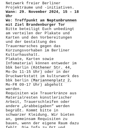
Netzwerk freier Berliner
Projekträume und -initiativen.
Wann: 29. November 2024, 15 – 18
Uhr
Wo: Treffpunkt am
Neptunbrunnen
mit Ziel Brandenburger Tor
Bitte beteiligt Euch unbedingt
am verteilen der Plakate und
Karten und den Vorbereitungen
und der Gestaltung des
Trauermarsches gegen das
Kürzungsvorhaben im Berliner
Kulturhaushalt.
Plakate, Karten sowie
Infomaterial können entweder im
bbk berlin (
Köthener Str. 44
,
Mo-Do 11-15 Uhr) oder in der
Druckwerkstatt im kulturwerk des
bbk berlin (
Mariannenplatz 2
,
Mo-FR 09-17 Uhr) abgeholt
werden.
Requisiten wie Trauerkränze aus
Materialresten künstlerischer
Arbeit, Trauerschleifen oder
andere „Grabbeigaben“ werden
begrüßt. Kommt bitte in
schwarzer Kleidung. Wir bieten
an, gemeinsam Requisiten zu
bauen, wenn der eigene Raum dazu
fehlt. Die Info zu Ort und