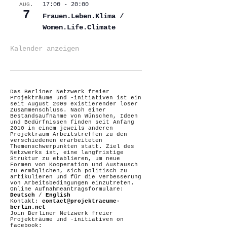
17:00
-
20:00
AUG.
7
Frauen.Leben.Klima /
Women.Life.Climate
Kalender anzeigen
Das Berliner Netzwerk freier
Projekträume und -initiativen ist ein
seit August 2009 existierender loser
Zusammenschluss. Nach einer
Bestandsaufnahme von Wünschen, Ideen
und Bedürfnissen finden seit Anfang
2010 in einem jeweils anderen
Projektraum Arbeitstreffen zu den
verschiedenen erarbeiteten
Themenschwerpunkten statt. Ziel des
Netzwerks ist, eine langfristige
Struktur zu etablieren, um neue
Formen von Kooperation und Austausch
zu ermöglichen, sich politisch zu
artikulieren und für die Verbesserung
von Arbeitsbedingungen einzutreten.
Online Aufnahmeantragsformulare:
Deutsch
/
English
Kontakt:
contact@projektraeume-
berlin.net
Join Berliner Netzwerk freier
Projekträume und -initiativen on
facebook: