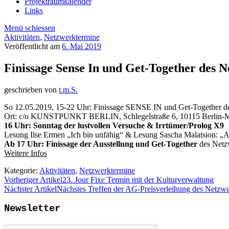
Projektraumkalender
Links
Menü schiessen
Aktivitäten
,
Netzwerktermine
Veröffentlicht am
6. Mai 2019
Finissage Sense In und Get-Together des 
geschrieben von
t.m.S.
So 12.05.2019, 15-22 Uhr: Finissage SENSE IN und Get-Together d
Ort: c/o KUNSTPUNKT BERLIN, Schlegelstraße 6, 10115 Berlin-M
16 Uhr: Sonntag der lustvollen Versuche & Irrtümer/Prolog X9
Lesung Ilse Ermen „Ich bin unfähig“ & Lesung Sascha Malatsion: „A
Ab 17 Uhr: Finissage der Ausstellung und Get-Together
des Netzw
Weitere Infos
Kategorie:
Aktivitäten
,
Netzwerktermine
Vorheriger Artikel
23. Jour Fixe Termin mit der Kulturverwaltung
Nächster Artikel
Nächstes Treffen der AG-Preisverleihung des Netzw
Newsletter