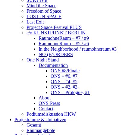
SURVIVE
Mind the Space
Freedom of Space
LOST IN SPACE
Last Exit
Project Space Festival PLUS
c/o KUNSTPUNKT BERLIN
RaumohneRaum – #7 / #9
RaumohneRaum – #5 / #6
In the Neighborhood / raumohneraum #3
NO (B)ORDERS
One Night Stand
Documentation
ONS #8/Finale
ONS – #6, #7
ONS – #4, #5
ONS – #2, #3
ONS – Prologue, #1
About
ONS-Press
Contact
Podiumsdiskussion HKW
Projekträume & -Initiativen
Gesamt
Raumangebote