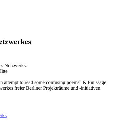
Netzwerkes
es Netzwerks.
itte
n attempt to read some confusing poems“ & Finissage
erkes freier Berliner Projekträume und -initiativen.
erks