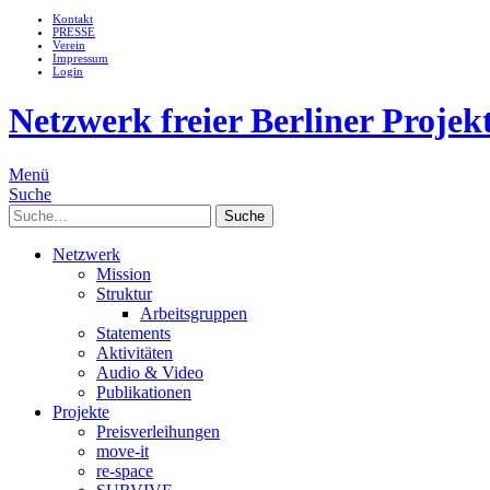
Kontakt
PRESSE
Verein
Impressum
Login
Netzwerk freier Berliner Projek
Menü
Suche
Suche
Netzwerk
Mission
Struktur
Arbeitsgruppen
Statements
Aktivitäten
Audio & Video
Publikationen
Projekte
Preisverleihungen
move-it
re-space