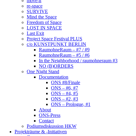
move-it
re-space
SURVIVE
Mind the Space
Freedom of Space
LOST IN SPACE
Last Exit
Project Space Festival PLUS
c/o KUNSTPUNKT BERLIN
RaumohneRaum – #7 / #9
RaumohneRaum – #5 / #6
In the Neighborhood / raumohneraum #3
NO (B)ORDERS
One Night Stand
Documentation
ONS #8/Finale
ONS – #6, #7
ONS – #4, #5
ONS – #2, #3
ONS – Prologue, #1
About
ONS-Press
Contact
Podiumsdiskussion HKW
Projekträume & -Initiativen