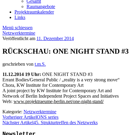
Gesamt
Raumangebote
Projektraumkalender
Links
Menü schiessen
Netzwerktermine
Veröffentlicht am
11. Dezember 2014
RÜCKSCHAU: ONE NIGHT STAND #3
geschrieben von
t.m.S.
11.12.2014 19 Uhr:
ONE NIGHT STAND #3
Errant Bodies/General Public / „reality is a very strong move“
Chora, KW Institute for Contemporary Art
A joint project by KW Institute for Contemporary Art and
Network of Berlin Independent Project Spaces and Initiatives
Web:
www.projektraeume-berlin.net/one-night-stand/
Kategorie:
Netzwerktermine
Vorheriger Artikel
ONS series
Nächster Artikel
45. Strukturtreffen des Netzwerks
Newsletter