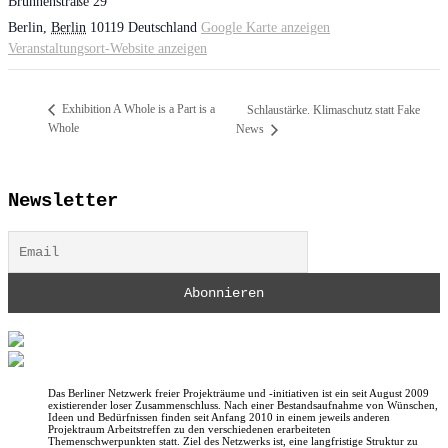
Brunnenstraße 29
Berlin
,
Berlin
10119
Deutschland
Google Karte anzeigen
Veranstaltungsort-Website anzeigen
Exhibition A Whole is a Part is a
Schlaustärke. Klimaschutz statt Fake
Whole
News
Newsletter
Das Berliner Netzwerk freier Projekträume und -initiativen ist ein seit August 2009
existierender loser Zusammenschluss. Nach einer Bestandsaufnahme von Wünschen,
Ideen und Bedürfnissen finden seit Anfang 2010 in einem jeweils anderen
Projektraum Arbeitstreffen zu den verschiedenen erarbeiteten
Themenschwerpunkten statt. Ziel des Netzwerks ist, eine langfristige Struktur zu