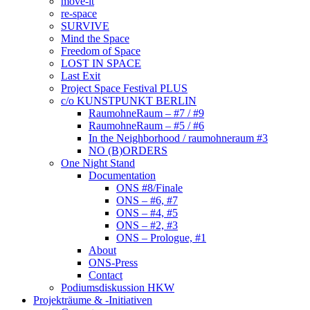
move-it
re-space
SURVIVE
Mind the Space
Freedom of Space
LOST IN SPACE
Last Exit
Project Space Festival PLUS
c/o KUNSTPUNKT BERLIN
RaumohneRaum – #7 / #9
RaumohneRaum – #5 / #6
In the Neighborhood / raumohneraum #3
NO (B)ORDERS
One Night Stand
Documentation
ONS #8/Finale
ONS – #6, #7
ONS – #4, #5
ONS – #2, #3
ONS – Prologue, #1
About
ONS-Press
Contact
Podiumsdiskussion HKW
Projekträume & -Initiativen