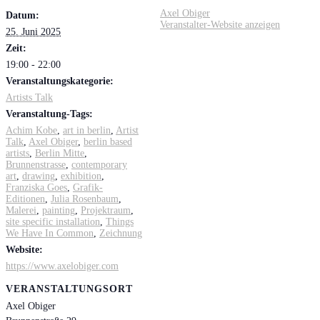
Axel Obiger
Datum:
Veranstalter-Website anzeigen
25. Juni 2025
Zeit:
19:00 - 22:00
Veranstaltungskategorie:
Artists Talk
Veranstaltung-Tags:
Achim Kobe
,
art in berlin
,
Artist
Talk
,
Axel Obiger
,
berlin based
artists
,
Berlin Mitte
,
Brunnenstrasse
,
contemporary
art
,
drawing
,
exhibition
,
Franziska Goes
,
Grafik-
Editionen
,
Julia Rosenbaum
,
Malerei
,
painting
,
Projektraum
,
site specific installation
,
Things
We Have In Common
,
Zeichnung
Website:
https://www.axelobiger.com
VERANSTALTUNGSORT
Axel Obiger