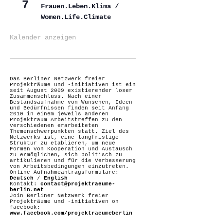
7
Frauen.Leben.Klima /
Women.Life.Climate
Kalender anzeigen
Das Berliner Netzwerk freier
Projekträume und -initiativen ist ein
seit August 2009 existierender loser
Zusammenschluss. Nach einer
Bestandsaufnahme von Wünschen, Ideen
und Bedürfnissen finden seit Anfang
2010 in einem jeweils anderen
Projektraum Arbeitstreffen zu den
verschiedenen erarbeiteten
Themenschwerpunkten statt. Ziel des
Netzwerks ist, eine langfristige
Struktur zu etablieren, um neue
Formen von Kooperation und Austausch
zu ermöglichen, sich politisch zu
artikulieren und für die Verbesserung
von Arbeitsbedingungen einzutreten.
Online Aufnahmeantragsformulare:
Deutsch
/
English
Kontakt:
contact@projektraeume-
berlin.net
Join Berliner Netzwerk freier
Projekträume und -initiativen on
facebook:
www.facebook.com/projektraeumeberlin