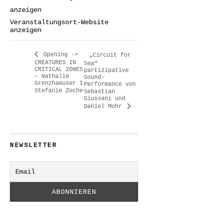
anzeigen
Veranstaltungsort-Website
anzeigen
Opening ->
„Circuit for
CREATURES IN
Sea“
CRITICAL ZONES
partizipative
– Nathalie
Sound-
Grenzhaeuser I
Performance von
Stefanie Zoche
Sebastian
Giussani und
Daniel Mohr
NEWSLETTER