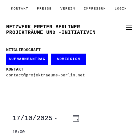
KONTAKT
PRESSE
VEREIN
IMPRESSUM
LOGIN
NETZWERK FREIER BERLINER
PROJEKTRÄUME UND –INITIATIVEN
MITGLIEDSCHAFT
AUFNAHMEANTRAG
ADMISSION
KONTAKT
contact@projektraeume-berlin.net
ANSICHTEN-
VERANSTALTUNG
17/10/2025
Tag
ANSICHTEN-
NAVIGATION
NAVIGATION
Datum
wählen.
18:00