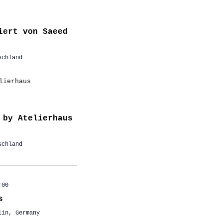
iert von Saeed
schland
 by Atelierhaus
schland
:00
s
lin, Germany