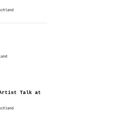
schland
land
Artist Talk at
schland