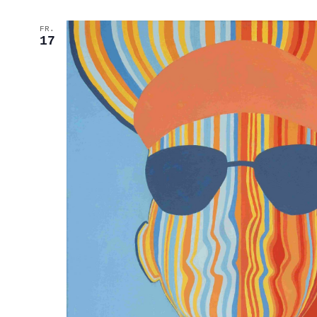
FR.
17