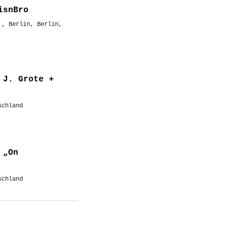
isnBro
,, Berlin, Berlin,
 J. Grote +
schland
 „On
schland