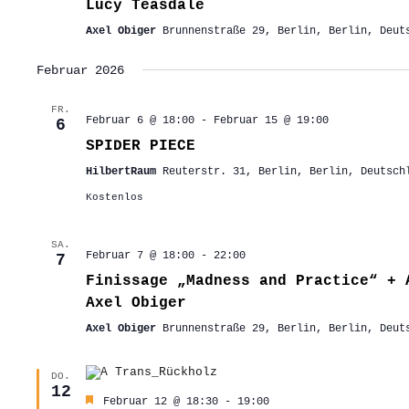
Lucy Teasdale
Axel Obiger
Brunnenstraße 29, Berlin, Berlin, Deut
Februar 2026
FR.
Februar 6 @ 18:00
-
Februar 15 @ 19:00
6
SPIDER PIECE
HilbertRaum
Reuterstr. 31, Berlin, Berlin, Deutsch
Kostenlos
SA.
Februar 7 @ 18:00
-
22:00
7
Finissage „Madness and Practice“ + 
Axel Obiger
Axel Obiger
Brunnenstraße 29, Berlin, Berlin, Deut
DO.
12
Hervorgehoben
Februar 12 @ 18:30
-
19:00