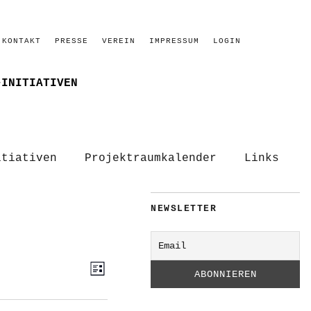
KONTAKT
PRESSE
VEREIN
IMPRESSUM
LOGIN
–INITIATIVEN
itiativen
Projektraumkalender
Links
NEWSLETTER
ANSICHTEN-
VERANSTALTUNG
Liste
ANSICHTEN-
NAVIGATION
NAVIGATION