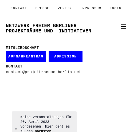
KONTAKT
PRESSE
VEREIN
IMPRESSUM
LOGIN
NETZWERK FREIER BERLINER
PROJEKTRÄUME UND –INITIATIVEN
MITGLIEDSCHAFT
AUFNAHMEANTRAG
ADMISSION
KONTAKT
contact@projektraeume-berlin.net
Keine Veranstaltungen für
20. April 2023
vorgesehen. Hier geht es
Hinweis
zu den
nächsten