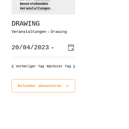
bevorstehenden
Veranstaltungen
.
DRAWING
Veranstaltungen
Drawing
ANSICHTEN-
VERANSTALTUNG
20/04/2023
Tag
ANSICHTEN-
NAVIGATION
NAVIGATION
Datum
wählen.
Vorheriger Tag
Nächster Tag
Kalender abonnieren