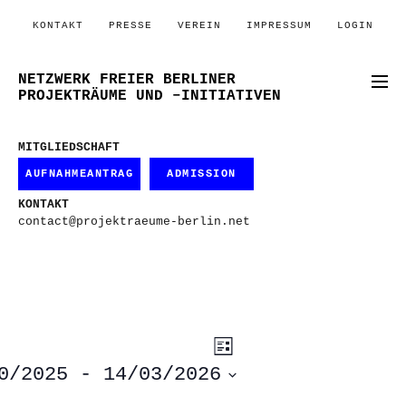
KONTAKT
PRESSE
VEREIN
IMPRESSUM
LOGIN
NETZWERK FREIER BERLINER
PROJEKTRÄUME UND –INITIATIVEN
MITGLIEDSCHAFT
AUFNAHMEANTRAG
ADMISSION
KONTAKT
contact@projektraeume-berlin.net
ANSICHTEN-
VERANSTALTUNG
Liste
ANSICHTEN-
NAVIGATION
NAVIGATION
0/2025
 - 
14/03/2026