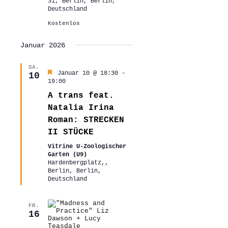
31, Berlin, Berlin,
Deutschland
Kostenlos
Januar 2026
SA.
Hervorgehoben
Januar 10 @ 18:30
-
10
19:00
A trans feat.
Natalia Irina
Roman: STRECKEN
II STÜCKE
Vitrine U-Zoologischer
Garten (U9)
Hardenbergplatz,,
Berlin, Berlin,
Deutschland
FR.
16