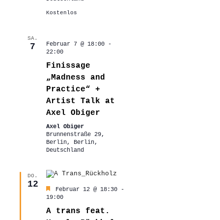
Kostenlos
SA.
Februar 7 @ 18:00
-
7
22:00
Finissage
„Madness and
Practice“ +
Artist Talk at
Axel Obiger
Axel Obiger
Brunnenstraße 29,
Berlin, Berlin,
Deutschland
DO.
12
Hervorgehoben
Februar 12 @ 18:30
-
19:00
A trans feat.