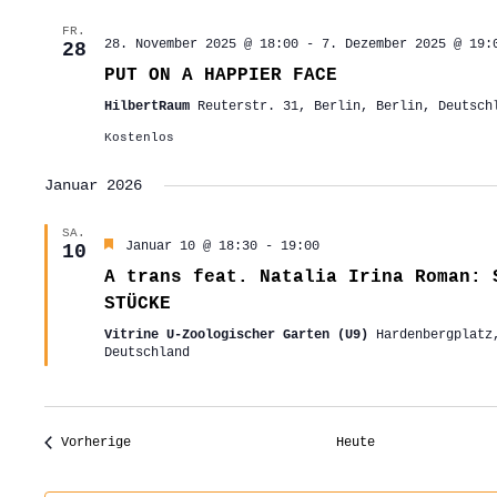
FR.
28. November 2025 @ 18:00
-
7. Dezember 2025 @ 19:
28
PUT ON A HAPPIER FACE
HilbertRaum
Reuterstr. 31, Berlin, Berlin, Deutsch
Kostenlos
Januar 2026
SA.
Hervorgehoben
Januar 10 @ 18:30
-
19:00
10
A trans feat. Natalia Irina Roman: 
STÜCKE
Vitrine U-Zoologischer Garten (U9)
Hardenbergplatz
Deutschland
Veranstaltungen
Vorherige
Heute