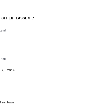
 OFFEN LASSEN /
land
land