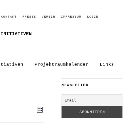
KONTAKT
PRESSE
VEREIN
IMPRESSUM
LOGIN
–INITIATIVEN
itiativen
Projektraumkalender
Links
NEWSLETTER
ANSICHTEN-
VERANSTALTUNG
Liste
ANSICHTEN-
NAVIGATION
NAVIGATION