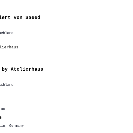
iert von Saeed
schland
 by Atelierhaus
schland
:00
s
lin, Germany