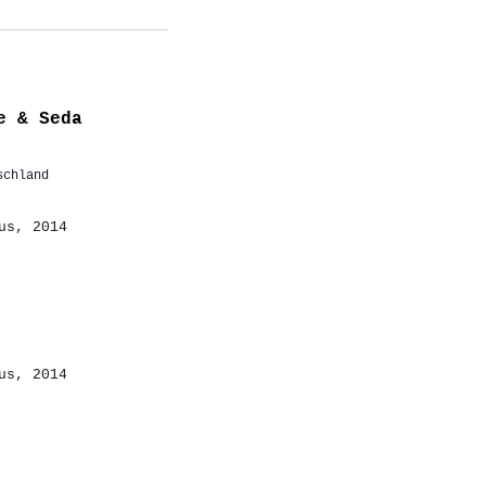
e & Seda
schland