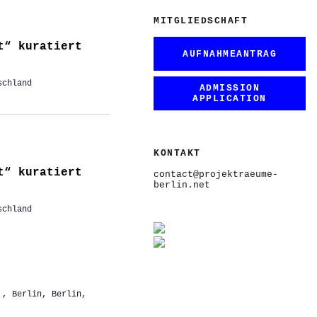
MITGLIEDSCHAFT
t“ kuratiert
AUFNAHMEANTRAG
schland
ADMISSION
APPLICATION
KONTAKT
t“ kuratiert
contact@projektraeume-
berlin.net
schland
,, Berlin, Berlin,