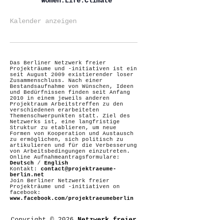
Women.Life.Climate
Kalender anzeigen
Das Berliner Netzwerk freier
Projekträume und -initiativen ist ein
seit August 2009 existierender loser
Zusammenschluss. Nach einer
Bestandsaufnahme von Wünschen, Ideen
und Bedürfnissen finden seit Anfang
2010 in einem jeweils anderen
Projektraum Arbeitstreffen zu den
verschiedenen erarbeiteten
Themenschwerpunkten statt. Ziel des
Netzwerks ist, eine langfristige
Struktur zu etablieren, um neue
Formen von Kooperation und Austausch
zu ermöglichen, sich politisch zu
artikulieren und für die Verbesserung
von Arbeitsbedingungen einzutreten.
Online Aufnahmeantragsformulare:
Deutsch
/
English
Kontakt:
contact@projektraeume-
berlin.net
Join Berliner Netzwerk freier
Projekträume und -initiativen on
facebook:
www.facebook.com/projektraeumeberlin
Copyright © 2026
Netzwerk freier