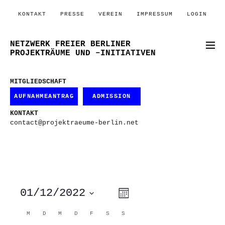
KONTAKT
PRESSE
VEREIN
IMPRESSUM
LOGIN
NETZWERK FREIER BERLINER
PROJEKTRÄUME UND –INITIATIVEN
MITGLIEDSCHAFT
AUFNAHMEANTRAG
ADMISSION
KONTAKT
contact@projektraeume-berlin.net
ANSICHTEN-
VERANSTALTUNG
01/12/2022
Monat
ANSICHTEN-
NAVIGATION
NAVIGATION
Datum
wählen.
KALENDER
M
MONTAG
D
DIENSTAG
M
MITTWOCH
D
DONNERSTAG
F
FREITAG
S
SAMSTAG
S
SONNTAG
VON