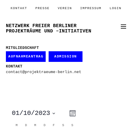
KONTAKT
PRESSE
VEREIN
IMPRESSUM
LOGIN
NETZWERK FREIER BERLINER
PROJEKTRÄUME UND –INITIATIVEN
MITGLIEDSCHAFT
AUFNAHMEANTRAG
ADMISSION
KONTAKT
contact@projektraeume-berlin.net
ANSICHTEN-
VERANSTALTUNG
01/10/2023
Monat
ANSICHTEN-
NAVIGATION
NAVIGATION
Datum
wählen.
KALENDER
M
MONTAG
D
DIENSTAG
M
MITTWOCH
D
DONNERSTAG
F
FREITAG
S
SAMSTAG
S
SONNTAG
VON