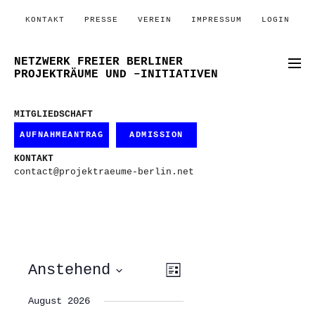
KONTAKT
PRESSE
VEREIN
IMPRESSUM
LOGIN
NETZWERK FREIER BERLINER
PROJEKTRÄUME UND –INITIATIVEN
MITGLIEDSCHAFT
AUFNAHMEANTRAG
ADMISSION
KONTAKT
contact@projektraeume-berlin.net
ANSICHTEN-
VERANSTALTUNG
Anstehend
Liste
ANSICHTEN-
NAVIGATION
NAVIGATION
Datum
wählen.
August 2026