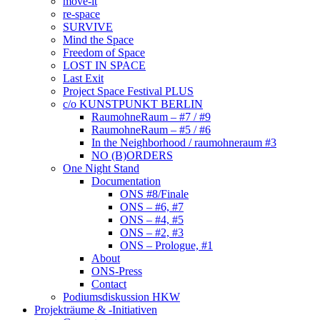
move-it
re-space
SURVIVE
Mind the Space
Freedom of Space
LOST IN SPACE
Last Exit
Project Space Festival PLUS
c/o KUNSTPUNKT BERLIN
RaumohneRaum – #7 / #9
RaumohneRaum – #5 / #6
In the Neighborhood / raumohneraum #3
NO (B)ORDERS
One Night Stand
Documentation
ONS #8/Finale
ONS – #6, #7
ONS – #4, #5
ONS – #2, #3
ONS – Prologue, #1
About
ONS-Press
Contact
Podiumsdiskussion HKW
Projekträume & -Initiativen