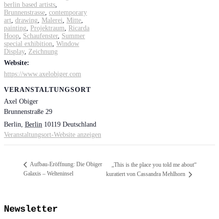
berlin based artists
,
Brunnenstrasse
,
contemporary
art
,
drawing
,
Malerei
,
Mitte
,
painting
,
Projektraum
,
Ricarda
Hoop
,
Schaufenster
,
Summer
special exhibition
,
Window
Display
,
Zeichnung
Website:
https://www.axelobiger.com
VERANSTALTUNGSORT
Axel Obiger
Brunnenstraße 29
Berlin
,
Berlin
10119
Deutschland
Veranstaltungsort-Website anzeigen
Aufbau-Eröffnung: Die Obiger
„This is the place you told me about“
Galaxis – Welteninsel
kuratiert von Cassandra Mehlhorn
Newsletter