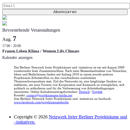
Bevorstehende Veranstaltungen
7
Aug.
17:00
-
20:00
Frauen.Leben.Klima / Women.Life.Climate
Kalender anzeigen
Das Berliner Netzwerk freier Projekträume und -initiativen ist ein seit August 2009
existierender loser Zusammenschluss. Nach einer Bestandsaufnahme von Wünschen,
Ideen und Bedürfnissen finden seit Anfang 2010 in einem jeweils anderen
Projektraum Arbeitstreffen zu den verschiedenen erarbeiteten
Themenschwerpunkten statt. Ziel des Netzwerks ist, eine langfristige Struktur zu
etablieren, um neue Formen von Kooperation und Austausch zu ermöglichen, sich
politisch zu artikulieren und für die Verbesserung von Arbeitsbedingungen
einzutreten. Online Aufnahmeantragsformulare:
Deutsch
/
English
Kontakt:
contact@projektraeume-berlin.net
Join Berliner Netzwerk freier Projekträume und -initiativen on facebook:
www.facebook.com/projektraeumeberlin
Copyright © 2026
Netzwerk freier Berliner Projekträume und
–initiativen.