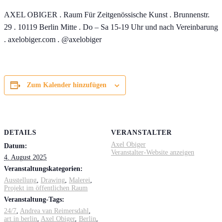
AXEL OBIGER . Raum Für Zeitgenössische Kunst . Brunnenstr.
29 . 10119 Berlin Mitte . Do – Sa 15-19 Uhr und nach Vereinbarung
. axelobiger.com . @axelobiger
Zum Kalender hinzufügen
DETAILS
VERANSTALTER
Axel Obiger
Datum:
Veranstalter-Website anzeigen
4. August 2025
Veranstaltungskategorien:
Ausstellung
,
Drawing
,
Malerei
,
Projekt im öffentlichen Raum
Veranstaltung-Tags:
24/7
,
Andrea van Reimersdahl
,
art in berlin
,
Axel Obiger
,
Berlin
,