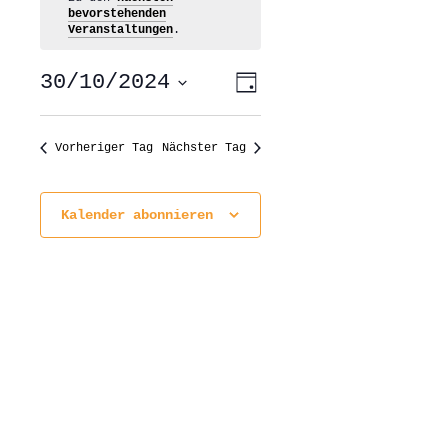
bevorstehenden
Veranstaltungen
.
ANSICHTEN-
VERANSTALTUNG
30/10/2024
Tag
ANSICHTEN-
NAVIGATION
NAVIGATION
Datum
wählen.
Vorheriger Tag
Nächster Tag
Kalender abonnieren