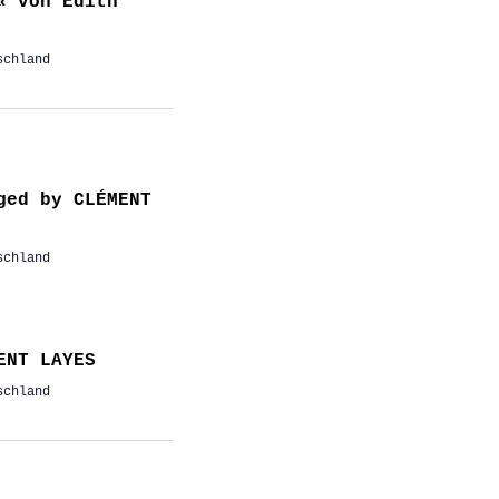
« von Edith
schland
ged by CLÉMENT
schland
ENT LAYES
schland