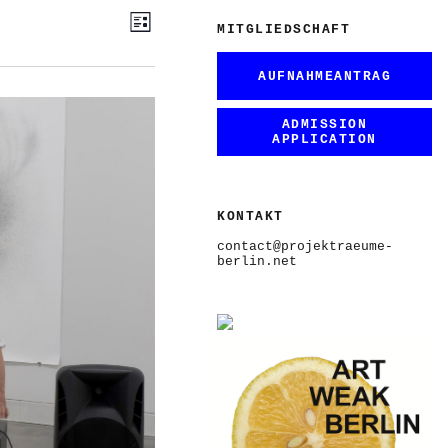
ANSICHTEN-
VERANSTALTUNG
Liste
ANSICHTEN-
MITGLIEDSCHAFT
NAVIGATION
NAVIGATION
AUFNAHMEANTRAG
ADMISSION
APPLICATION
KONTAKT
contact@projektraeume-
berlin.net