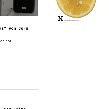
ks“ von Jorn
schland