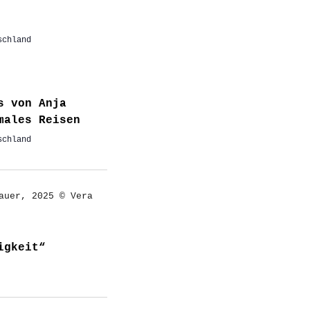
schland
s von Anja
males Reisen
schland
igkeit“