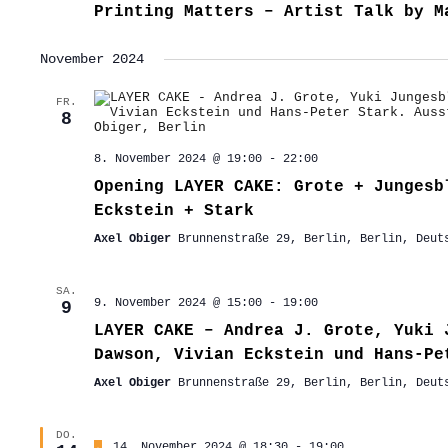
Printing Matters – Artist Talk by M
November 2024
FR.
8
8. November 2024 @ 19:00
-
22:00
Opening LAYER CAKE: Grote + Jungesb
Eckstein + Stark
Axel Obiger
Brunnenstraße 29, Berlin, Berlin, Deut
SA.
9. November 2024 @ 15:00
-
19:00
9
LAYER CAKE – Andrea J. Grote, Yuki 
Dawson, Vivian Eckstein und Hans-Pe
Axel Obiger
Brunnenstraße 29, Berlin, Berlin, Deut
DO.
Hervorgehoben
14. November 2024 @ 18:30
-
19:00