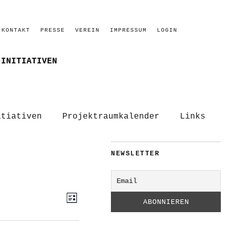
KONTAKT
PRESSE
VEREIN
IMPRESSUM
LOGIN
–INITIATIVEN
itiativen
Projektraumkalender
Links
NEWSLETTER
ANSICHTEN-
VERANSTALTUNG
Liste
ANSICHTEN-
NAVIGATION
NAVIGATION