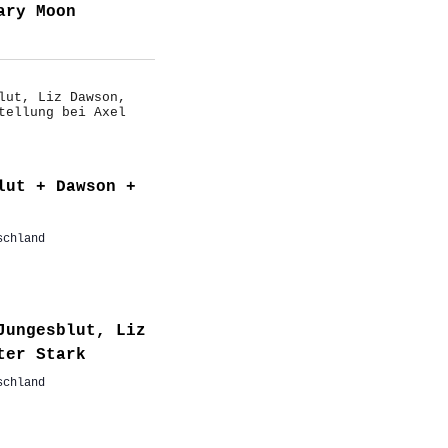
ary Moon
lut + Dawson +
schland
Jungesblut, Liz
ter Stark
schland