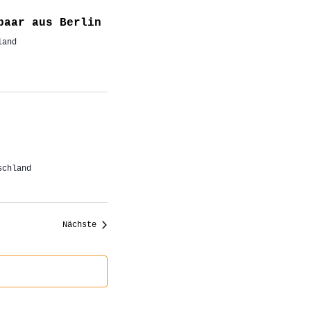
paar aus Berlin
land
schland
Veranstaltungen
Nächste