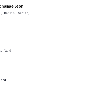
chamaeleon
,, Berlin, Berlin,
schland
land