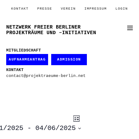
KONTAKT
PRESSE
VEREIN
IMPRESSUM
LOGIN
NETZWERK FREIER BERLINER
PROJEKTRÄUME UND –INITIATIVEN
MITGLIEDSCHAFT
AUFNAHMEANTRAG
ADMISSION
KONTAKT
contact@projektraeume-berlin.net
ANSICHTEN-
VERANSTALTUNG
Liste
ANSICHTEN-
NAVIGATION
NAVIGATION
1/2025
 - 
04/06/2025