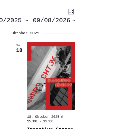
ANSICHTEN-
VERANSTALTUNG
Liste
ANSICHTEN-
NAVIGATION
NAVIGATION
0/2025
 - 
09/08/2026
Oktober 2025
SA.
18
18. Oktober 2025 @
15:00
-
19:00