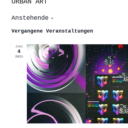
URBAN ART
Anstehende
Datum
wählen.
Vergangene Veranstaltungen
JUNI
4
2021