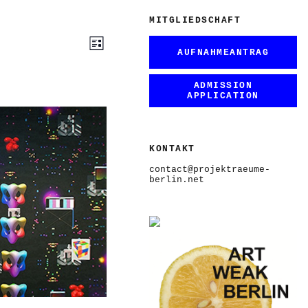
MITGLIEDSCHAFT
ANSICHTEN-
VERANSTALTUNG
Liste
ANSICHTEN-
NAVIGATION
AUFNAHMEANTRAG
NAVIGATION
ADMISSION
APPLICATION
KONTAKT
contact@projektraeume-
berlin.net