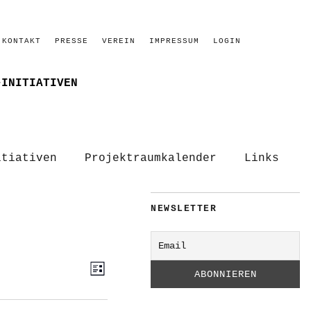
KONTAKT
PRESSE
VEREIN
IMPRESSUM
LOGIN
–INITIATIVEN
itiativen
Projektraumkalender
Links
NEWSLETTER
ANSICHTEN-
VERANSTALTUNG
Liste
ANSICHTEN-
NAVIGATION
NAVIGATION