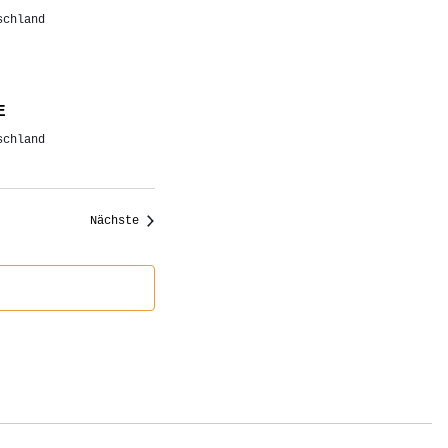
schland
LE
schland
Veranstaltungen
Nächste