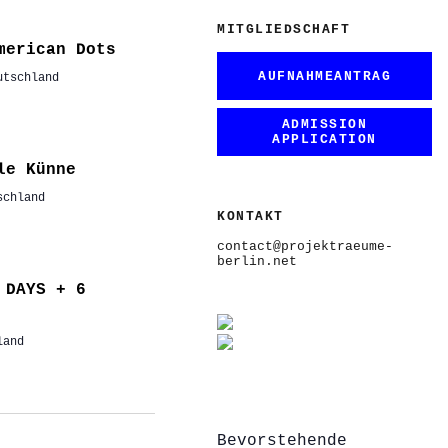
MITGLIEDSCHAFT
merican Dots
AUFNAHMEANTRAG
utschland
ADMISSION
APPLICATION
le Künne
schland
KONTAKT
contact@projektraeume-
berlin.net
 DAYS + 6
land
Bevorstehende