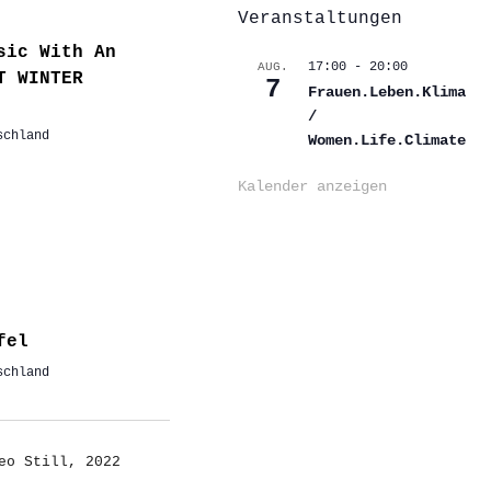
Veranstaltungen
sic With An
17:00
-
20:00
AUG.
T WINTER
7
Frauen.Leben.Klima
/
schland
Women.Life.Climate
Kalender anzeigen
fel
schland