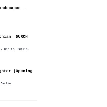
andscapes –
chian_ DURCH
,, Berlin, Berlin,
ghter (Opening
 Berlin