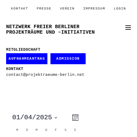
KONTAKT
PRESSE
VEREIN
IMPRESSUM
LOGIN
NETZWERK FREIER BERLINER
PROJEKTRÄUME UND –INITIATIVEN
MITGLIEDSCHAFT
AUFNAHMEANTRAG
ADMISSION
KONTAKT
contact@projektraeume-berlin.net
ANSICHTEN-
VERANSTALTUNG
01/04/2025
Monat
ANSICHTEN-
NAVIGATION
NAVIGATION
Datum
wählen.
KALENDER
M
MONTAG
D
DIENSTAG
M
MITTWOCH
D
DONNERSTAG
F
FREITAG
S
SAMSTAG
S
SONNTAG
VON