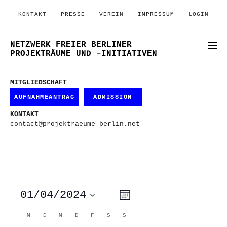
KONTAKT
PRESSE
VEREIN
IMPRESSUM
LOGIN
NETZWERK FREIER BERLINER
PROJEKTRÄUME UND –INITIATIVEN
MITGLIEDSCHAFT
AUFNAHMEANTRAG
ADMISSION
KONTAKT
contact@projektraeume-berlin.net
ANSICHTEN-
VERANSTALTUNG
01/04/2024
Monat
ANSICHTEN-
NAVIGATION
NAVIGATION
Datum
wählen.
KALENDER
M
MONTAG
D
DIENSTAG
M
MITTWOCH
D
DONNERSTAG
F
FREITAG
S
SAMSTAG
S
SONNTAG
VON